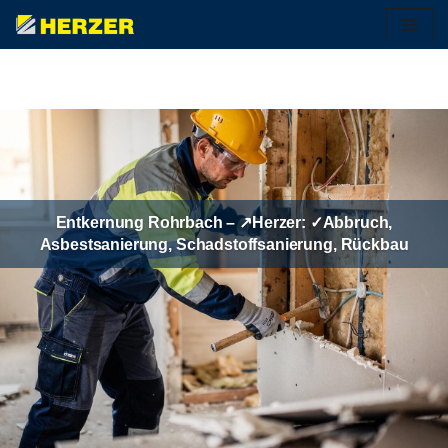
Zum
Inhalt
springen
Entkernung Rohrbach – ↗️Herzer: ✓Abbruch,
Asbestsanierung, Schadstoffsanierung, Rückbau