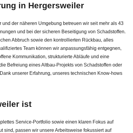
rung in Hergersweiler
. Zuverlässige ✓Entkernung, ✓Schadstoffsanierung, ✓Asbest
r und der näheren Umgebung betreuen wir seit mehr als 43
ungen und bei der sicheren Beseitigung von Schadstoffen.
chen Abbruch sowie den kontrollierten Rückbau, alles
alifiziertes Team können wir anpassungsfähig entgegnen,
fene Kommunikation, strukturierte Abläufe und eine
die Befreiung eines Altbau-Projekts von Schadstoffen oder
r. Dank unserer Erfahrung, unseres technischen Know-hows
iler ist
ettes Service-Portfolio sowie einen klaren Fokus auf
t sind, passen wir unsere Arbeitsweise fokussiert auf