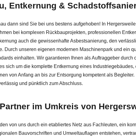
au, Entkernung & Schadstoffsanie
r ✓Schadstoffsanierung, Asbestsanierung, Abbruch, Rückbau
au dann sind Sie bei uns bestens aufgehoben! In Hergersweile
men bei komplexen Rückbauprojekten, professionellen Entkern
kernung auch die gewissenhafte Asbestsanierung, den verlässli
lle. Durch unseren eigenen modernen Maschinenpark und ein qu
ds einhalten. Wir garantieren Ihnen als Auftraggeber durch of
 es sich um die komplette Entkernung eines Industriegebäudes, 
Ihnen von Anfang an bis zur Entsorgung kompetent als Begleite
uverlässig und pünktlich zum Abschluss.
 Partner im Umkreis von Hergerswe
 von uns durch ein etabliertes Netz aus Fachleuten, ein kompl
egionalen Bauvorschriften und Umweltauflagen entstehen, vertrau