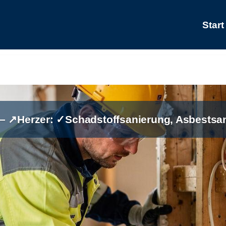
Start
 – ↗️Herzer: ✓Schadstoffsanierung, Asbestsa