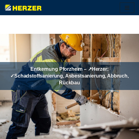
Zum
Inhalt
springen
Entkernung Pforzheim – ↗️Herzer:
✓Schadstoffsanierung, Asbestsanierung, Abbruch,
Rückbau