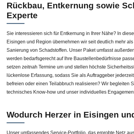
Rückbau, Entkernung sowie Schad
Entkernung in Eisingen – erkunden bei ↗️Herzer sowie 
Experte
Sie interessieren sich für Entkernung in Ihrer Nähe? In di
Eisingen und Region übernehmen wir seit deutlich mehr al
Sanierung von Schadstoffen. Unser Paket umfasst außerdem 
werden bedarfsgerecht auf Ihre Baustellenbedürfnisse passe
setzen zeitnah Termine um und stellen höchste Sicherheits
lückenlose Erfassung, sodass Sie als Auftraggeber jederzeit
befreien oder einen Teilabbruch realisieren? Wir begleiten 
technisches Know-how und unser individuelles Engagement ga
Wodurch Herzer in Eisingen und
Unser umfassendes Service-Portfolio, das erprobte Netz au