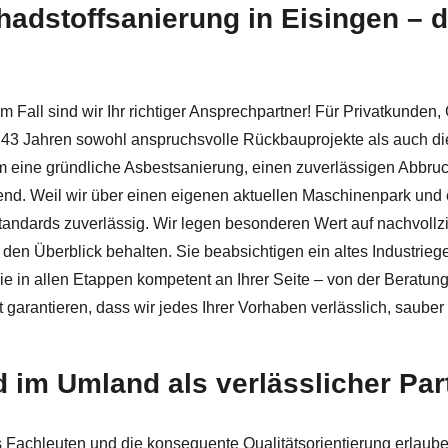
stoffsanierung in Eisingen – dafü
✓Abbruch, Asbestsanierung, Schadstoffsanierung, Rückbau.
esem Fall sind wir Ihr richtiger Ansprechpartner! Für Privatku
s 43 Jahren sowohl anspruchsvolle Rückbauprojekte als auch d
eine gründliche Asbestsanierung, einen zuverlässigen Abbruch
nd. Weil wir über einen eigenen aktuellen Maschinenpark und ei
standards zuverlässig. Wir legen besonderen Wert auf nachvoll
 den Überblick behalten. Sie beabsichtigen ein altes Industrie
Sie in allen Etappen kompetent an Ihrer Seite – von der Beratu
rantieren, dass wir jedes Ihrer Vorhaben verlässlich, sauber 
 im Umland als verlässlicher Part
s Fachleuten und die konsequente Qualitätsorientierung erla