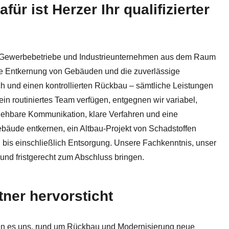
r ist Herzer Ihr qualifizierter
 Für ✓Asbestsanierung, ✓Entkernung, ✓Schadstoffsanierung
nden, Gewerbebetriebe und Industrieunternehmen aus dem Raum
ie Entkernung von Gebäuden und die zuverlässige
 und einen kontrollierten Rückbau – sämtliche Leistungen
n routiniertes Team verfügen, entgegnen wir variabel,
ziehbare Kommunikation, klare Verfahren und eine
gebäude entkernen, ein Altbau-Projekt von Schadstoffen
ng bis einschließlich Entsorgung. Unsere Fachkenntnis, unser
und fristgerecht zum Abschluss bringen.
ner hervorsticht
uben es uns, rund um Rückbau und Modernisierung neue