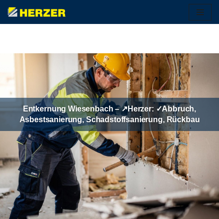
Zum
Inhalt
springen
Entkernung Wiesenbach – ↗️Herzer: ✓Abbruch,
Asbestsanierung, Schadstoffsanierung, Rückbau