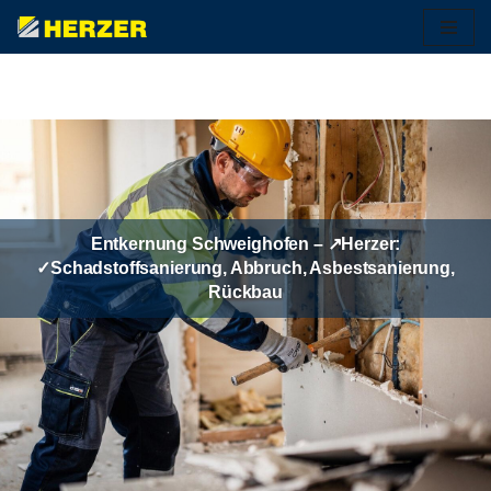
Zum
Inhalt
springen
Entkernung Schweighofen – ↗️Herzer:
✓Schadstoffsanierung, Abbruch, Asbestsanierung,
Rückbau