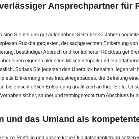
 zuverlässiger Ansprechpartner fü
 ↗️Herzer und ✓Asbestsanierung, Abbruch, Schadstoffsanie
sind Sie bei uns gut aufgehoben! Seit über 43 Jahren beglei
mplexen Rückbauprojekten, der sachgerechten Entkernung von 
ierung, beständiger Abbruch und kontrollierter Rückbau gehöre
ber einen eigenen aktuellen Maschinenpark und ein erfahrenes 
ässlich. Sodass Sie jederzeit den Überblick behalten, legen wir
omplette Entkernung eines Industriegebäudes, die Befreiung ein
an bis einschließlich Entsorgung qualifiziert an Ihrer Seite. 
Vorhaben sicher, sauber und termingerecht zum Abschluss brin
n und das Umland als kompetenter
 Service-Portfolio und unsere klare Qualitätsorientierung setz