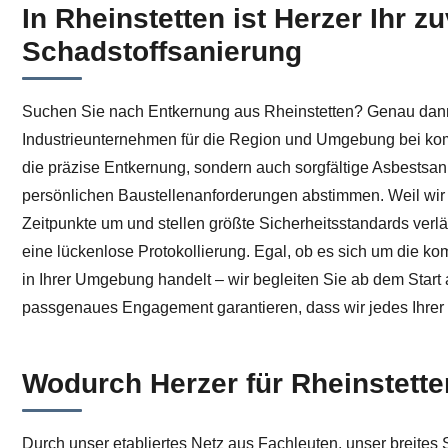
In Rheinstetten ist Herzer Ihr
Informieren Sie sich Entkernung für Rheinstetten bei
Schadstoffsanierung
Suchen Sie nach Entkernung aus Rheinstetten? Genau dann 
Industrieunternehmen für die Region und Umgebung bei ko
die präzise Entkernung, sondern auch sorgfältige Asbestsan
persönlichen Baustellenanforderungen abstimmen. Weil wir ü
Zeitpunkte um und stellen größte Sicherheitsstandards verl
eine lückenlose Protokollierung. Egal, ob es sich um die k
in Ihrer Umgebung handelt – wir begleiten Sie ab dem Start 
passgenaues Engagement garantieren, dass wir jedes Ihrer 
Wodurch Herzer für Rheinstette
Durch unser etabliertes Netz aus Fachleuten, unser breites