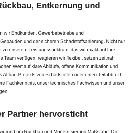
r Rückbau, Entkernung und
rung, Rückbau. Buchen Sie ✓Asbestsanierung, ✓Schadstoffs
ten wir Endkunden, Gewerbebetriebe und
Gebäuden und der sicheren Schadstoffsanierung. Nicht nur
n zu unserem Leistungsspektrum, das wir exakt auf Ihre
Team verfügen, reagieren wir flexibel, setzen zeitnah
 hohen Wert auf klare Abläufe, offene Kommunikation und
es Altbau-Projekts von Schadstoffen oder einen Teilabbruch
Unsere Fachkenntnis, unser technisches Fachwissen und unser
gen.
 Partner hervorsticht
en wir rund um Rückbau und Modernisierung Maßstäbe. Die