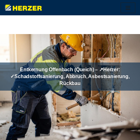
Zum
Inhalt
springen
Entkernung Offenbach (Queich) – ↗️Herzer:
✓Schadstoffsanierung, Abbruch, Asbestsanierung,
Rückbau