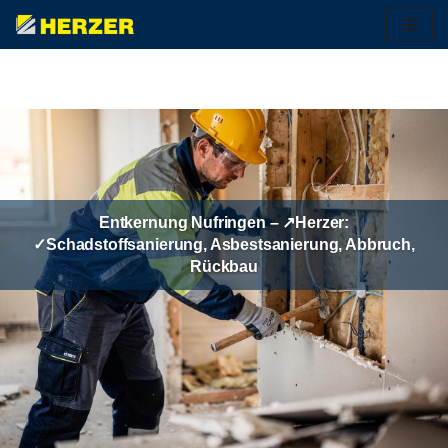
Zum
Inhalt
springen
Entkernung Nufringen – ↗️Herzer:
✓Schadstoffsanierung, Asbestsanierung, Abbruch,
Rückbau