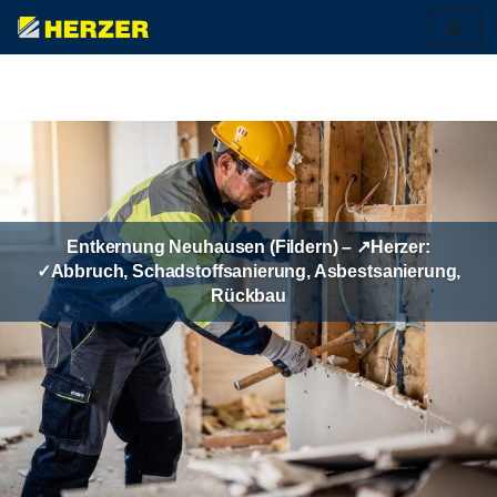
Zum
Inhalt
springen
Entkernung Neuhausen (Fildern) – ↗️Herzer:
✓Abbruch, Schadstoffsanierung, Asbestsanierung,
Rückbau