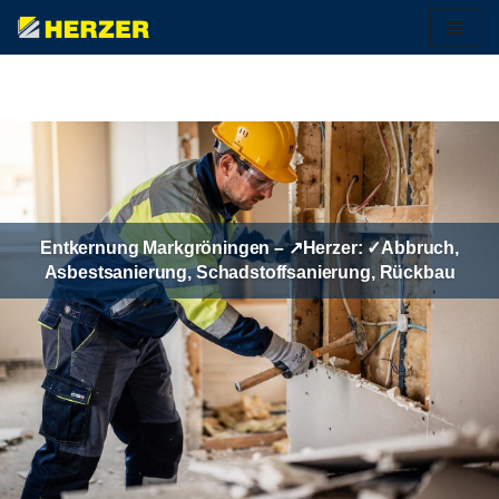
Zum
Inhalt
springen
Entkernung Markgröningen – ↗️Herzer: ✓Abbruch,
Asbestsanierung, Schadstoffsanierung, Rückbau