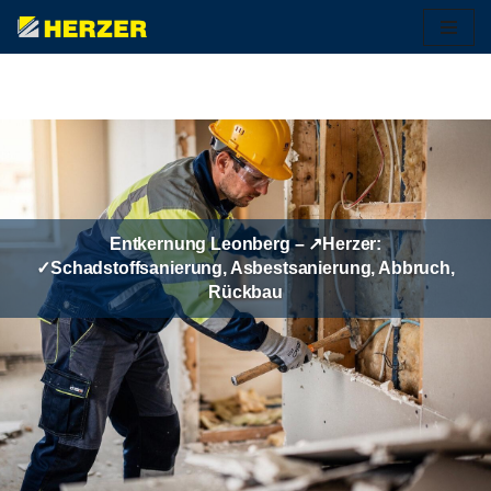
Zum
Inhalt
springen
Entkernung Leonberg – ↗️Herzer:
✓Schadstoffsanierung, Asbestsanierung, Abbruch,
Rückbau