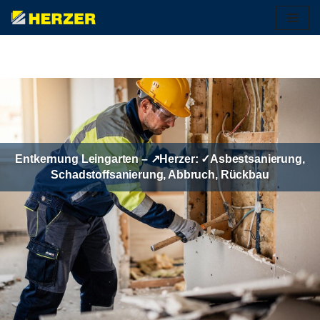
Zum
Inhalt
springen
Entkernung Leingarten – ↗️Herzer: ✓Asbestsanierung,
Schadstoffsanierung, Abbruch, Rückbau