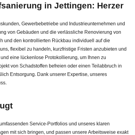
fsanierung in Jettingen: Herzer
hre Anlaufstelle für ✓Asbestsanierung, ✓Entkernung, ✓Scha
 Hauskunden, Gewerbebetriebe und Industrieunternehmen und
nung von Gebäuden und die verlässliche Renovierung von
und den kontrollierten Rückbau individuell auf die
s, flexibel zu handeln, kurzfristige Fristen anzubieten und
und eine lückenlose Protokollierung, um Ihnen zu
jekt von Schadstoffen befreien oder einen Teilabbruch in
eßlich Entsorgung. Dank unserer Expertise, unseres
uss.
ugt
umfassenden Service-Portfolios und unseres klaren
gen mit sich bringen, und passen unsere Arbeitsweise exakt