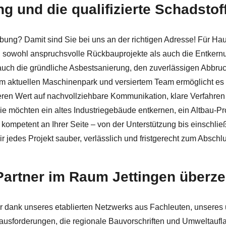
ng und die qualifizierte Schadstof
fsanierung, Asbestsanierung, Abbruch, Rückbau anfragen. I
gebung? Damit sind Sie bei uns an der richtigen Adresse! Für
en sowohl anspruchsvolle Rückbauprojekte als auch die Entker
ch die gründliche Asbestsanierung, den zuverlässigen Abbruch 
m aktuellen Maschinenpark und versiertem Team ermöglicht es un
ren Wert auf nachvollziehbare Kommunikation, klare Verfahren 
e möchten ein altes Industriegebäude entkernen, ein Altbau-Pro
e kompetent an Ihrer Seite – von der Unterstützung bis einschli
 jedes Projekt sauber, verlässlich und fristgerecht zum Abschl
Partner im Raum Jettingen überze
 dank unseres etablierten Netzwerks aus Fachleuten, unseres 
ausforderungen, die regionale Bauvorschriften und Umweltaufla