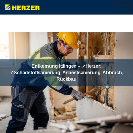
Zum
Inhalt
springen
Entkernung Ittlingen – ↗️Herzer:
✓Schadstoffsanierung, Asbestsanierung, Abbruch,
Rückbau