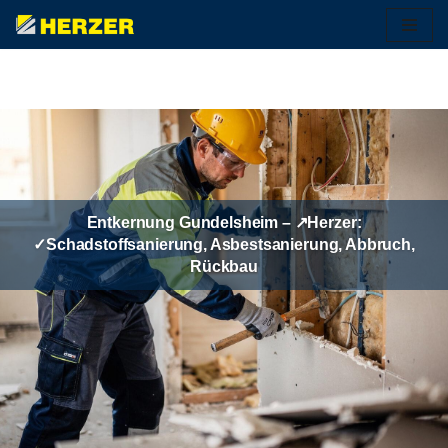
Zum
Inhalt
springen
Entkernung Gundelsheim – ↗️Herzer:
✓Schadstoffsanierung, Asbestsanierung, Abbruch,
Rückbau