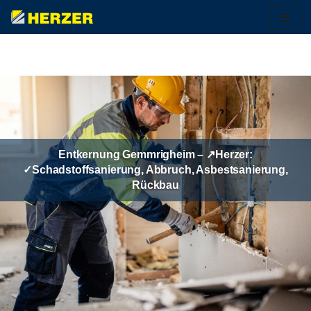
Zum
Inhalt
springen
Entkernung Gemmrigheim – ↗️Herzer:
✓Schadstoffsanierung, Abbruch, Asbestsanierung,
Rückbau