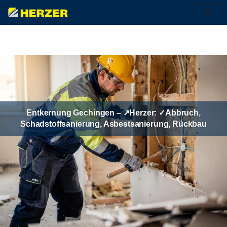
Zum
Inhalt
springen
Entkernung Gechingen – ↗️Herzer: ✓Abbruch,
Schadstoffsanierung, Asbestsanierung, Rückbau