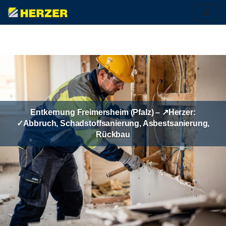
Zum
Inhalt
springen
Entkernung Freimersheim (Pfalz) – ↗️Herzer:
✓Abbruch, Schadstoffsanierung, Asbestsanierung,
Rückbau