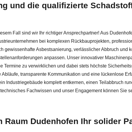
ng und die qualifizierte Schadsto
️Herzer und ✓Asbestsanierung, Schadstoffsanierung, Abbru
iesem Fall sind wir Ihr richtiger Ansprechpartner! Aus Dudenho
ustrieunternehmen bei komplexen Rückbauprojekten, profession
uch gewissenhafte Asbestsanierung, verlässlicher Abbruch und 
ustellenanforderungen anpassen. Unser innovativer Maschinenpa
e Termine zu verwirklichen und dabei stets höchste Sicherheit
 Abläufe, transparente Kommunikation und eine lückenlose Erfas
 ein Industriegebäude komplett entkernen, einen Teilabbruch r
er technisches Fachwissen und unser Engagement können Sie se
 Raum Dudenhofen Ihr solider Pa