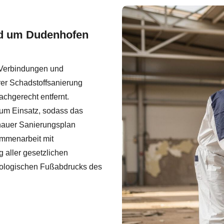
und um Dudenhofen
 Verbindungen und
r Schadstoffsanierung
achgerecht entfernt.
um Einsatz, sodass das
nauer Sanierungsplan
ammenarbeit mit
 aller gesetzlichen
ologischen Fußabdrucks des