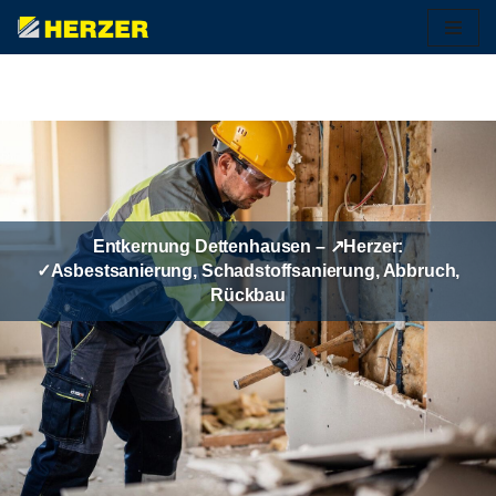
Zum
Inhalt
springen
Entkernung Dettenhausen – ↗️Herzer:
✓Asbestsanierung, Schadstoffsanierung, Abbruch,
Rückbau