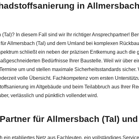
dstoffsanierung in Allmersbach (T
l) bei ↗️Herzer oder ✓Abbruch, Schadstoffsanierung, Asbe
l)? In diesem Fall sind wir Ihr richtiger Ansprechpartner! Bere
n für Allmersbach (Tal) und dem Umland bei komplexen Rück
spektrum schließt ein neben der präzisen Entkernung auch die 
 maßgeschneiderten Bedürfnisse Ihrer Baustelle. Weil wir über e
it Termine um und stellen maximale Sicherheitsstandards sicher
ederzeit volle Übersicht. Fachkompetenz vom ersten Unterstützu
offsanierung im Altgebäude und beim Teilabbruch aus Ihrer Reg
r, verlässlich und pünktlich vollendet wird.
 Partner für Allmersbach (Tal) un
in etabliertes Netz aus Fachleuten, ein vollständiges Service-