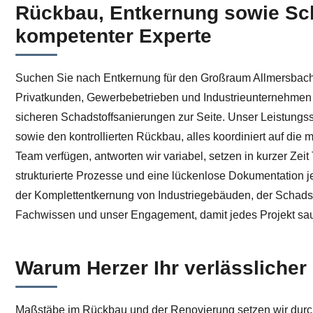
Rückbau, Entkernung sowie Scha
Überzeugen Sie sich von Entkernung in Allmersbach (Ta
kompetenter Experte
Suchen Sie nach Entkernung für den Großraum Allmersbach (Ta
Privatkunden, Gewerbebetrieben und Industrieunternehme
sicheren Schadstoffsanierungen zur Seite. Unser Leistungs
sowie den kontrollierten Rückbau, alles koordiniert auf die
Team verfügen, antworten wir variabel, setzen in kurzer Ze
strukturierte Prozesse und eine lückenlose Dokumentation j
der Komplettentkernung von Industriegebäuden, der Schadst
Fachwissen und unser Engagement, damit jedes Projekt saube
Warum Herzer Ihr verlässlicher
Maßstäbe im Rückbau und der Renovierung setzen wir durch e