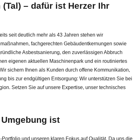
al) – dafür ist Herzer Ihr
stsanierung, Rückbau. Kompetente ✓Asbestsanierung, ✓Scha
its seit deutlich mehr als 43 Jahren stehen wir
baumaßnahmen, fachgerechten Gebäudentkernungen sowie
gründliche Asbestsanierung, den zuverlässigen Abbruch
inen eigenen aktuellen Maschinenpark und ein routiniertes
. Wir sichern Ihnen als Kunden durch offene Kommunikation,
ng bis zur endgültigen Entsorgung: Wir unterstützen Sie bei
ion. Setzen Sie auf unsere Expertise, unser technisches
d Umgebung ist
Portfolio und unseren klaren Fokus auf Qualität. Da uns die