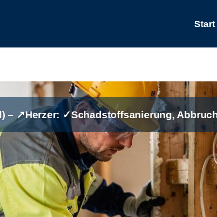
Start
l) – ↗️Herzer: ✓Schadstoffsanierung, Abbruc